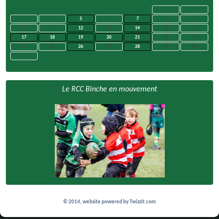
1
2
3
4
5
6
7
8
9
10
11
12
13
14
15
16
17
18
19
20
21
22
23
24
25
26
27
28
29
30
31
Le RCC Binche en mouvement
© 2014, website powered by
Twizzit.com