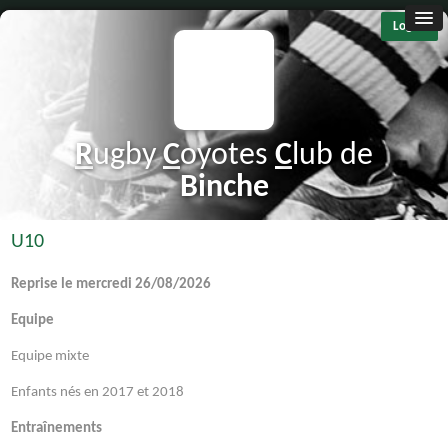
Log in
R
ugby
C
oyotes
C
lub de
B
inche
U10
Reprise le mercredi 26/08/2026
Equipe
Equipe mixte
Enfants nés en 2017 et 2018
Entraînements