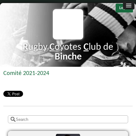
Log in
R
ugby
C
oyotes
C
lub de
B
inche
Comité 2021-2024