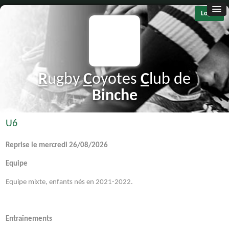
Log in
R
ugby
C
oyotes
C
lub de
B
inche
U6
Reprise le mercredi 26/08/2026
Equipe
Equipe mixte, enfants nés en 2021-2022.
Entraînements