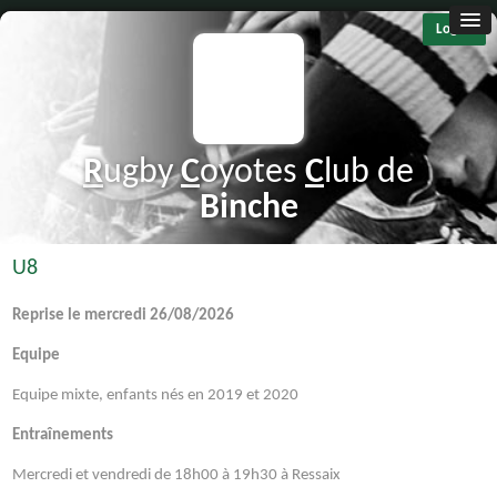
Log in
R
ugby
C
oyotes
C
lub de
B
inche
U8
Reprise le mercredi 26/08/2026
Equipe
Equipe mixte, enfants nés en 2019 et 2020
Entraînements
Mercredi et vendredi de 18h00 à 19h30 à Ressaix