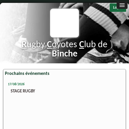
Log in
R
ugby
C
oyotes
C
lub de
B
inche
Prochains événements
17/08/2026
STAGE RUGBY